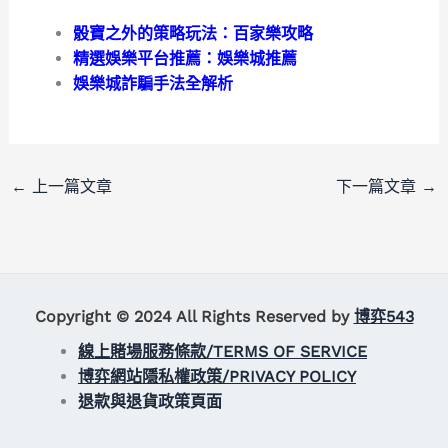
骰寶之外的策略玩法：百家樂攻略
精選娛樂平台推薦：娛樂城推薦
娛樂城詐騙手法全解析
←
上一篇文章
下一篇文章
→
Copyright © 2024 All Rights Reserved by
博弈543
線上賭場服務條款/TERMS OF SERVICE
博弈網站隱私權政策/PRIVACY POLICY
退款與退貨政策頁面