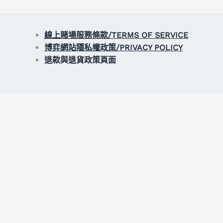
指
南
－
線上賭場服務條款/TERMS OF SERVICE
學
博弈網站隱私權政策/PRIVACY POLICY
習
退款與退貨政策頁面
如
何
在
百
家
樂
中
獲
勝