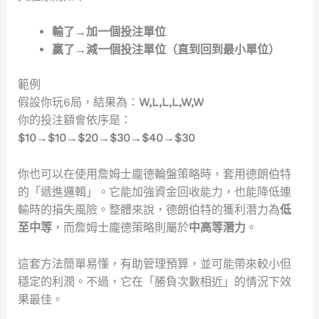
輸了→加一個投注單位
贏了→減一個投注單位（直到回到最小單位）
範例
假設你玩6局，結果為：
W,L,L,L,W,W
你的投注額會依序是：
$10→$10→$20→$30→$40→$30
你也可以在使用詹姆士龐德輪盤策略時，套用德朗伯特
的「遞進邏輯」。它能加強資金回收能力，也能降低連
輸時的損失風險。整體來說，德朗伯特的獲利潛力為
低
至中等
，而詹姆士龐德策略則屬於
中高等潛力
。
這套方法簡單易懂，有助管理預算，並可能帶來較小但
穩定的利潤。不過，它在「勝負次數相近」的情況下效
果最佳。