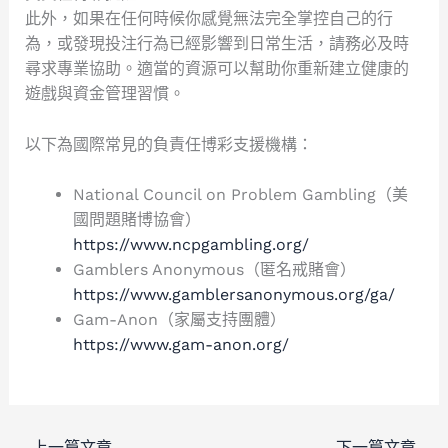
此外，如果在任何時候你感覺無法完全掌控自己的行
為，或發現投注行為已經影響到日常生活，請務必及時
尋求專業協助。適當的資源可以幫助你重新建立健康的
遊戲與資金管理習慣。
以下為國際常見的負責任博彩支援機構：
National Council on Problem Gambling（美
國問題賭博協會）
https://www.ncpgambling.org/
Gamblers Anonymous（匿名戒賭會）
https://www.gamblersanonymous.org/ga/
Gam-Anon（家屬支持團體）
https://www.gam-anon.org/
←
上一篇文章
下一篇文章
→