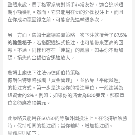
整體來說，馬丁格爾系統對新手非常友好，適合追求短
期小額獲利。然而，它只能用在1:1的外圍投注上，而且
在你成功贏回錢之前，可能會先連輸很多次。
另一方面，詹姆士龐德輪盤策略一次下注就覆蓋了
67.5%
的輪盤格子
，若搭配遞進式投注，也可能帶來更高的回
報。不過，同樣也存在「連輸」的風險，如果你不斷加
碼，損失的金額也會迅速放大。
詹姆士龐德下注法vs德朗伯特策略
德朗伯特策略強調「資金管理」，並依靠「平緩遞進」
的投注方式。第一步是決定你的投注單位，一般建議為
總資金的
2%
。例如：如果你的賭金為
500美元
，那麼單
位金額應為
10美元
。
此策略只能用在50/50的等額外圍投注上。在你持續獲勝
時，保持相同的投注額；當你輸時，增加投注額。
具體原則如下：