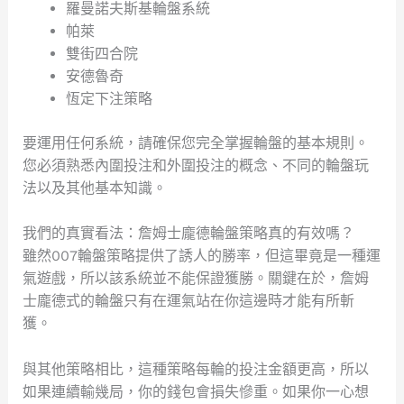
羅曼諾夫斯基輪盤系統
帕萊
雙街四合院
安德魯奇
恆定下注策略
要運用任何系統，請確保您完全掌握輪盤的基本規則。
您必須熟悉內圍投注和外圍投注的概念、不同的輪盤玩
法以及其他基本知識。
我們的真實看法：詹姆士龐德輪盤策略真的有效嗎？
雖然007輪盤策略提供了誘人的勝率，但這畢竟是一種運
氣遊戲，所以該系統並不能保證獲勝。關鍵在於，詹姆
士龐德式的輪盤只有在運氣站在你這邊時才能有所斬
獲。
與其他策略相比，這種策略每輪的投注金額更高，所以
如果連續輸幾局，你的錢包會損失慘重。如果你一心想