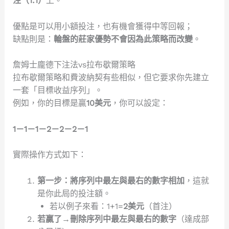
注（1:1）
上。
優點是可以用小額投注，也有機會獲得中等回報；
缺點則是：
輪盤的莊家優勢不會因為此策略而改變
。
詹姆士龐德下注法vs拉布歇爾策略
拉布歇爾策略和費波納契有些相似，但它要求你先建立
一套「目標收益序列」。
例如，你的目標是贏
10美元
，你可以設定：
1－1－1－2－2－2－1
實際操作方式如下：
第一步：將序列中最左與最右的數字相加
，這就
是你此局的投注額。
若以例子來看：1+1=
2美元
（首注）
若贏了→刪除序列中最左與最右的數字
（達成部