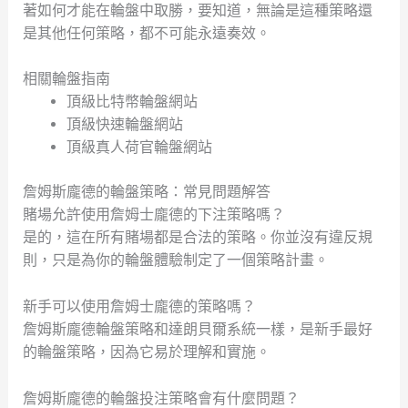
著如何才能在輪盤中取勝，要知道，無論是這種策略還
是其他任何策略，都不可能永遠奏效。
相關輪盤指南
頂級比特幣輪盤網站
頂級快速輪盤網站
頂級真人荷官輪盤網站
詹姆斯龐德的輪盤策略：常見問題解答
賭場允許使用詹姆士龐德的下注策略嗎？
是的，這在所有賭場都是合法的策略。你並沒有違反規
則，只是為你的輪盤體驗制定了一個策略計畫。
新手可以使用詹姆士龐德的策略嗎？
詹姆斯龐德輪盤策略和達朗貝爾系統一樣，是新手最好
的輪盤策略，因為它易於理解和實施。
詹姆斯龐德的輪盤投注策略會有什麼問題？