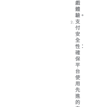
戲
體
驗。
支
付
安
全
性：
確
保
平
台
使
用
先
進
的