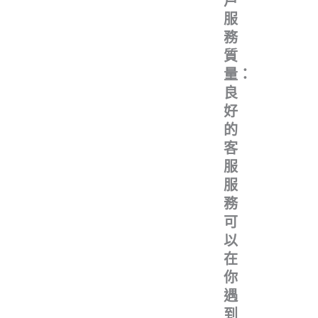
戶
服
務
質
量：
良
好
的
客
服
服
務
可
以
在
你
遇
到