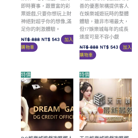
即時賽事，跟豐富的彩
善的優惠架構提供客人
票遊戲,只要你想玩上財
在娛樂城遊玩時的整體
神絕對超乎你的想像,滿
體驗，雖非市場最大，
足你的刺激體驗。
但17娛樂城每年的成長
速度可是不容小覷
原
目
NT$
888
NT$
543
加入
始
前
原
目
購物車
NT$
888
NT$
543
加入
價
價
始
前
格：
格：
購物車
價
價
NT$ 888。
NT$ 543。
格：
格：
NT$ 888。
NT$ 543
特價
特價