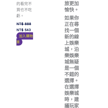
旅更加
的看完不
愉快。
買也不吃
虧。
如果你
正在尋
NT$
888
原
目
找一個
NT$
543
始
前
加入購物
新的線
價
價
格：
格：
車
上娛樂
NT$ 888。
NT$ 543。
城，泊
樂娛樂
城無疑
是一個
不錯的
選擇。
在選擇
娛樂城
時，建
議玩家