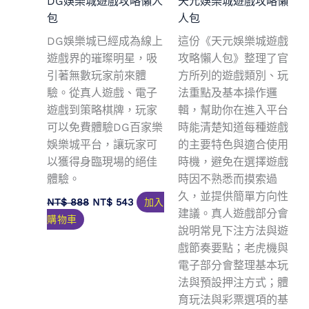
DG娛樂城遊戲攻略懶人
天元娛樂城遊戲攻略懶
包
人包
DG娛樂城已經成為線上
這份《天元娛樂城遊戲
遊戲界的璀璨明星，吸
攻略懶人包》整理了官
引著無數玩家前來體
方所列的遊戲類別、玩
驗。從真人遊戲、電子
法重點及基本操作邏
遊戲到策略棋牌，玩家
輯，幫助你在進入平台
可以免費體驗DG百家樂
時能清楚知道每種遊戲
娛樂城平台，讓玩家可
的主要特色與適合使用
以獲得身臨現場的絕佳
時機，避免在選擇遊戲
體驗。
時因不熟悉而摸索過
久，並提供簡單方向性
原
目
NT$
888
NT$
543
加入
始
前
建議。真人遊戲部分會
購物車
價
價
說明常見下注方法與遊
格：
格：
戲節奏要點；老虎機與
NT$ 888。
NT$ 543。
電子部分會整理基本玩
法與預設押注方式；體
育玩法與彩票選項的基