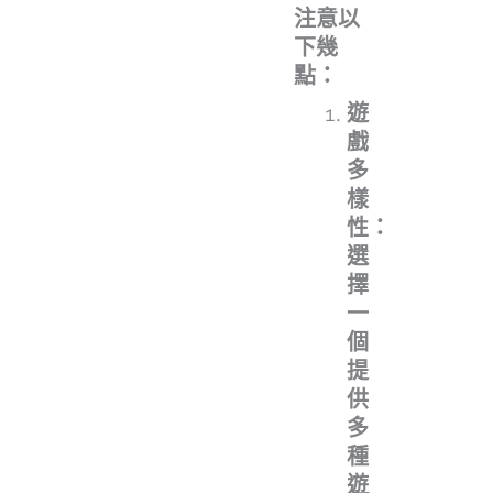
注意以
下幾
點：
遊
戲
多
樣
性：
選
擇
一
個
提
供
多
種
遊