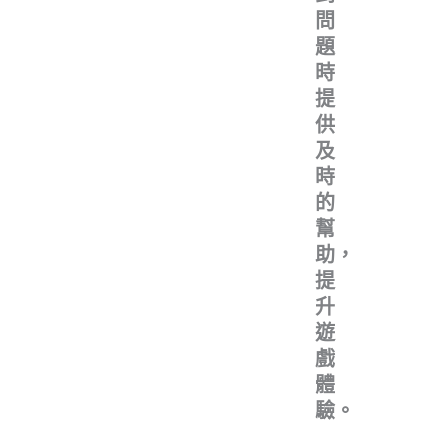
問
題
時
提
供
及
時
的
幫
助，
提
升
遊
戲
體
驗。