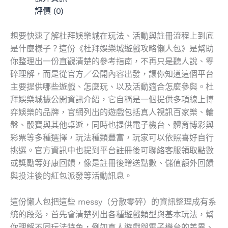
懶
評價 (0)
人
包
想要快速了解杜拜娛樂城在玩法、活動與註冊流程上到底
數
是什麼樣子？這份《杜拜娛樂城遊戲攻略懶人包》是幫助
量
你整理出一份直觀清楚的參考指南，不再只是聽人說、零
碎理解，而是從官方／公開內容出發，讓你知道這個平台
主要提供哪些遊戲、怎麼玩、以及活動適合怎麼參與。杜
拜娛樂城據公開資訊介紹，它自稱是一個提供多項線上博
弈娛樂的品牌，官網列出的遊戲包括真人視訊百家樂、輪
盤、骰寶與其他桌遊，同時也提供電子機台、體育博彩與
彩票等多種選擇，玩法種類豐富，玩家可以依照喜好自行
挑選。官方資訊中也提到平台註冊後可聯絡客服領取點數
或獎勵等好康回饋，像是註冊後贈送點數、儲值額外回饋
與投注後的紅包派發等活動訊息。
這份懶人包把這些 messy（分散零碎）的資訊整理成有系
統的段落，首先會清楚列出各種遊戲類型與基本玩法，幫
你理解不同玩法特色，例如真人遊戲與電子機台的差異、