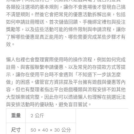
各類投注選項的基本規則，讓你不會進場後才發現自己搞
不清楚規則。然後它會把常見的優惠活動拆解出來，包括
如何申請註冊贈送、首次儲值回饋、手機綁定禮包與投注
獎勵等，以及這些活動可能的條件限制與申請流程，讓你
了解哪些優惠是真正能用的、哪些需要完成某些步驟才有
效。
懶人包裡也會整理實際使用時的操作流程，例如如何完成
註冊、與客服聯繫申請優惠、以及常見的存提款方式等提
示，讓你在使用平台時不會遇到「不知道下一步該怎麼
做」的困惑。儘管官方資訊提及平台擁有遊戲與優惠等內
容，但也有整理者指出平台遊戲種類與流程安排不如其他
大型娛樂城完整，因此你可以透過懶人包理解在挑選玩法
與安排活動時的優缺點，避免盲目嘗試。
重量
2 公斤
尺寸
50 × 40 × 30 公分