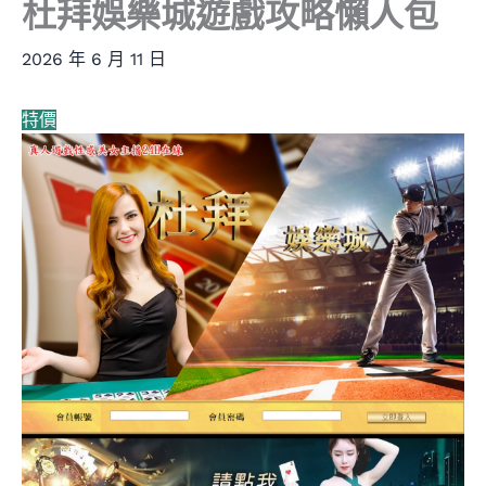
杜拜娛樂城遊戲攻略懶人包
2026 年 6 月 11 日
特價