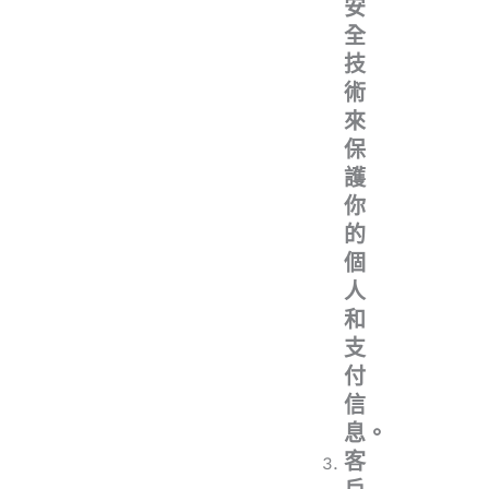
安
全
技
術
來
保
護
你
的
個
人
和
支
付
信
息。
客