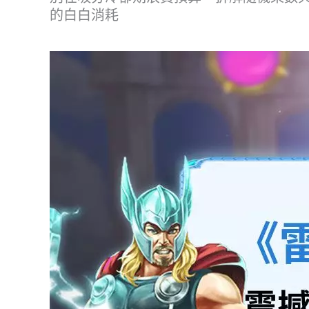
的白白消耗