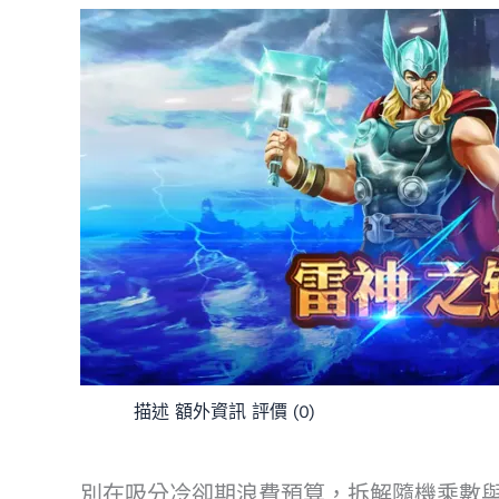
描述
額外資訊
評價 (0)
別在吸分冷卻期浪費預算，拆解隨機乘數