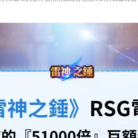
懶
人
包
數
量