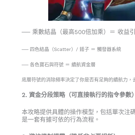
── 乘數結晶（最高500倍加乘）＝ 收益
── 四色結晶（Scatter）/ 錘子 ＝ 觸發器系統
── 各色寶石與符號 ＝ 續航資金層
底層符號的消除頻率決定了你是否有足夠的續航力，
2. 資金分段策略（可直接執行的指令參數
本攻略提供具體的操作模型，包括單次注碼與
是一套有據可依的行為流程。