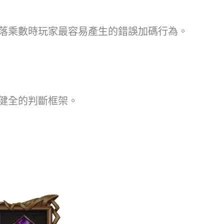
落乘數時玩家最容易產生的錯誤加碼行為。
健全的判斷框架。