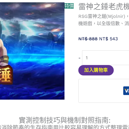
雷神之錘老虎
特價
RSG雷神之鎚(Mjoln
機遊戲，以全版倍數、消
原
目
NT$
888
NT$
543
始
前
價
價
雷
-
格：
格：
神
NT$ 888。
NT$
之
加入購物車
錘
老
虎
機
遊
戲
攻
實測控制技巧與機制對照指南:
略
與消除節奏的生存指南用比較容易理解的方式整理雷