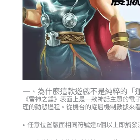
一、為什麼這款遊戲不是純粹的「
《雷神之錘》表面上是一款神話主題的電
理的動態過程。從機台的底層機制數據來
• 任意位置版面相同符號達8個以上即觸