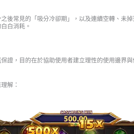
分之後常見的「吸分冷卻期」，以及連續空轉、未掉
的白白消耗。
贏保證，目的在於協助使用者建立理性的使用邊界與
來理解：